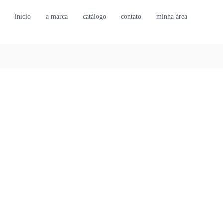
início
a marca
catálogo
contato
minha área