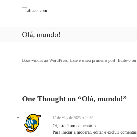
a
S
k
f
i
f
p
a
t
c
Olá, mundo!
o
c
c
i
o
.
n
Boas-vindas ao WordPress. Esse é o seu primeiro post. Edite-o ou 
t
c
e
o
n
m
t
One Thought on “Olá, mundo!”
15 de May de 2023 at 14:39
Oi, isto é um comentário.
Para iniciar a moderar, editar e excluir comentár